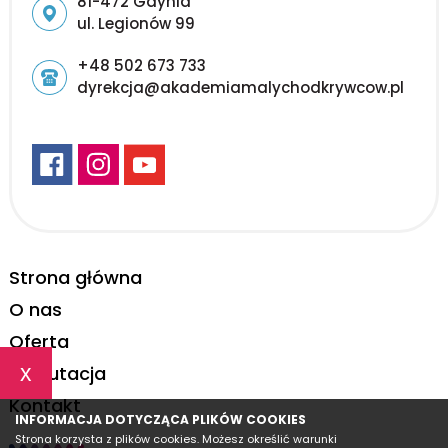
Adres pocztowy:
81-472 Gdynia
ul. Legionów 99
+48 502 673 733
dyrekcja@akademiamalychodkrywcow.pl
Strona główna
O nas
Oferta
x
Rekrutacja
Kontakt
INFORMACJA DOTYCZĄCA PLIKÓW COOKIES
Strona korzysta z plików cookies. Możesz określić warunki