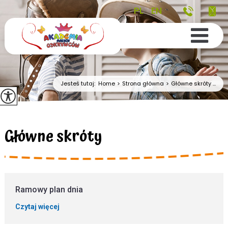
PL
EN
Jesteś tutaj:
Home
>
Strona główna
>
Główne skróty ...
Główne skróty
Ramowy plan dnia
Czytaj więcej